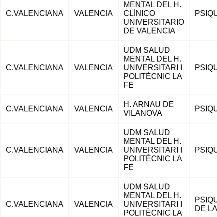
MENTAL DEL H.
C.VALENCIANA
VALENCIA
CLÍNICO
PSIQU
UNIVERSITARIO
DE VALENCIA
¿CONOCES LA
MEDICINA
DEL TRABAJO?
UDM SALUD
MENTAL DEL H.
C.VALENCIANA
VALENCIA
UNIVERSITARI I
PSIQU
POLITÈCNIC LA
TRABAJA CON
FE
NOSOTROS
H. ARNAU DE
C.VALENCIANA
VALENCIA
PSIQU
VILANOVA
UDM SALUD
MENTAL DEL H.
C.VALENCIANA
VALENCIA
UNIVERSITARI I
PSIQU
POLITÈCNIC LA
FE
UDM SALUD
MENTAL DEL H.
PSIQU
C.VALENCIANA
VALENCIA
UNIVERSITARI I
DE L
POLITÈCNIC LA