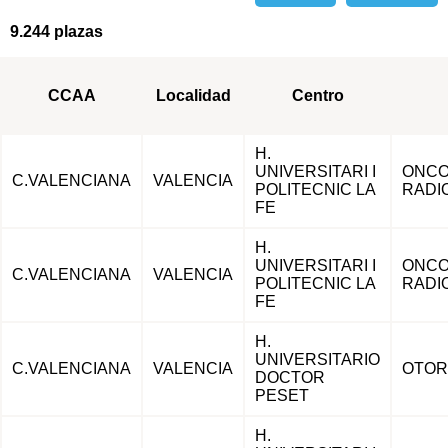
9.244 plazas
CCAA
Localidad
Centro
H.
UNIVERSITARI I
ONCO
C.VALENCIANA
VALENCIA
POLITECNIC LA
RADI
FE
H.
UNIVERSITARI I
ONCO
C.VALENCIANA
VALENCIA
POLITECNIC LA
RADI
FE
H.
UNIVERSITARIO
C.VALENCIANA
VALENCIA
OTOR
DOCTOR
PESET
H.