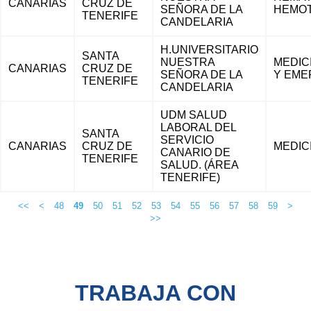
CANARIAS
CRUZ DE
SEÑORA DE LA
HEMOT
TENERIFE
CANDELARIA
H.UNIVERSITARIO
SANTA
NUESTRA
MEDIC
CANARIAS
CRUZ DE
SEÑORA DE LA
Y EME
TENERIFE
CANDELARIA
UDM SALUD
LABORAL DEL
SANTA
SERVICIO
CANARIAS
CRUZ DE
MEDIC
CANARIO DE
TENERIFE
SALUD. (ÁREA
TENERIFE)
<<
<
48
49
50
51
52
53
54
55
56
57
58
59
>
>>
TRABAJA CON