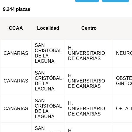
9.244 plazas
CCAA
Localidad
Centro
SAN
H.
CRISTÓBAL
CANARIAS
UNIVERSITARIO
NEURO
DE LA
DE CANARIAS
LAGUNA
SAN
H.
CRISTÓBAL
OBSTE
CANARIAS
UNIVERSITARIO
DE LA
GINEC
DE CANARIAS
LAGUNA
SAN
H.
CRISTÓBAL
CANARIAS
UNIVERSITARIO
OFTAL
DE LA
DE CANARIAS
LAGUNA
SAN
H.