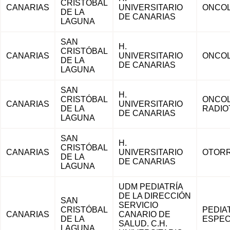
CRISTÓBAL
CANARIAS
UNIVERSITARIO
ONCOL
DE LA
DE CANARIAS
LAGUNA
SAN
H.
CRISTÓBAL
CANARIAS
UNIVERSITARIO
ONCOL
DE LA
DE CANARIAS
LAGUNA
SAN
H.
CRISTÓBAL
ONCOL
CANARIAS
UNIVERSITARIO
DE LA
RADIO
DE CANARIAS
LAGUNA
SAN
H.
CRISTÓBAL
CANARIAS
UNIVERSITARIO
OTORR
DE LA
DE CANARIAS
LAGUNA
UDM PEDIATRÍA
DE LA DIRECCIÓN
SAN
SERVICIO
CRISTÓBAL
PEDIA
CANARIAS
CANARIO DE
DE LA
ESPEC
SALUD. C.H.
LAGUNA