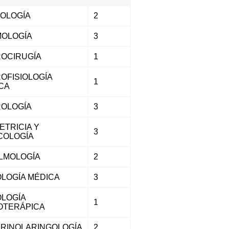
OLOGÍA
2
OLOGÍA
3
OCIRUGÍA
1
OFISIOLOGÍA
1
ICA
OLOGÍA
3
ETRICIA Y
3
COLOGÍA
LMOLOGÍA
2
LOGÍA MÉDICA
3
LOGÍA
1
OTERÁPICA
RINOLARINGOLOGÍA
2