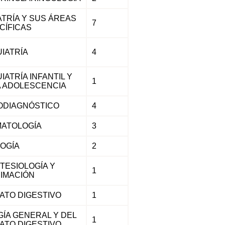
ATRÍA Y SUS ÁREAS
7
CÍFICAS
UIATRÍA
4
IATRÍA INFANTIL Y
1
A ADOLESCENCIA
ODIAGNÓSTICO
4
ATOLOGÍA
3
OGÍA
2
TESIOLOGÍA Y
1
IMACIÓN
ATO DIGESTIVO
1
GÍA GENERAL Y DEL
1
ATO DIGESTIVO